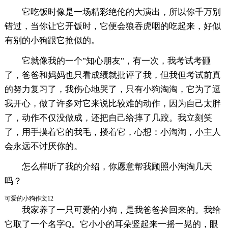
它吃饭时像是一场精彩绝伦的大演出，所以你千万别
错过，当你让它开饭时，它便会狼吞虎咽的吃起来，好似
有别的小狗跟它抢似的。
它就像我的一个"知心朋友"，有一次，我考试考砸
了，爸爸和妈妈也只看成绩就批评了我，但我但考试前真
的努力复习了，我伤心地哭了，只有小狗淘淘，它为了逗
我开心，做了许多对它来说比较难的动作，因为自己太胖
了，动作不仅没做成，还把自己给摔了几跤。我立刻笑
了，用手摸着它的我毛，搂着它，心想：小淘淘，小主人
会永远不讨厌你的。
怎么样听了我的介绍，你愿意帮我顾照小淘淘几天
吗？
可爱的小狗作文12
我家养了一只可爱的小狗，是我爸爸捡回来的。我给
它取了一个名字Q。它小小的耳朵竖起来一摇一晃的，眼