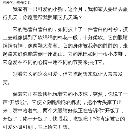
可爱的小狗作文11
我家有一只可爱的小狗，这个月，我和家人要出去旅
行几天，你愿意帮我照顾它几天吗？
它的毛雪白雪白的，如同披上了一件雪白的衬衫，摸
上去就像摸到了软绵绵的棉花一般，十分柔软。它的眼睛
炯炯有神，像两颗大葡萄。它的身体被我养的胖胖的，走
起路来好似能震倒一座高山。它的尾巴如同一根小皮鞭，
它总爱在不同的心情中用不同的节奏来抽打它。
别看它长的这么可爱，但它吃起饭来就让人常常发
笑。
倘若它正在欢快地玩着它的小皮球，突然，你说了一
声"开饭啦"。它便立刻跑到你的跟前，把小舌头露了出
来，嘴中哈着气，两个大眼睛好似正在告诉你"开饭了，
开饭了，终于开饭了，快喂我，吃饭吧！"你肯定被它的
可爱外吸引到，马上给它开饭。