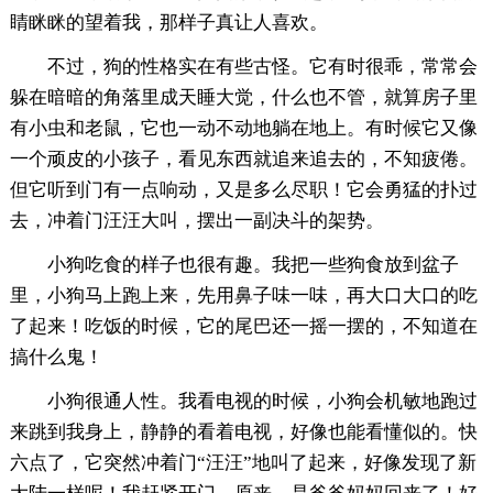
睛眯眯的望着我，那样子真让人喜欢。
不过，狗的性格实在有些古怪。它有时很乖，常常会
躲在暗暗的角落里成天睡大觉，什么也不管，就算房子里
有小虫和老鼠，它也一动不动地躺在地上。有时候它又像
一个顽皮的小孩子，看见东西就追来追去的，不知疲倦。
但它听到门有一点响动，又是多么尽职！它会勇猛的扑过
去，冲着门汪汪大叫，摆出一副决斗的架势。
小狗吃食的样子也很有趣。我把一些狗食放到盆子
里，小狗马上跑上来，先用鼻子味一味，再大口大口的吃
了起来！吃饭的时候，它的尾巴还一摇一摆的，不知道在
搞什么鬼！
小狗很通人性。我看电视的时候，小狗会机敏地跑过
来跳到我身上，静静的看着电视，好像也能看懂似的。快
六点了，它突然冲着门“汪汪”地叫了起来，好像发现了新