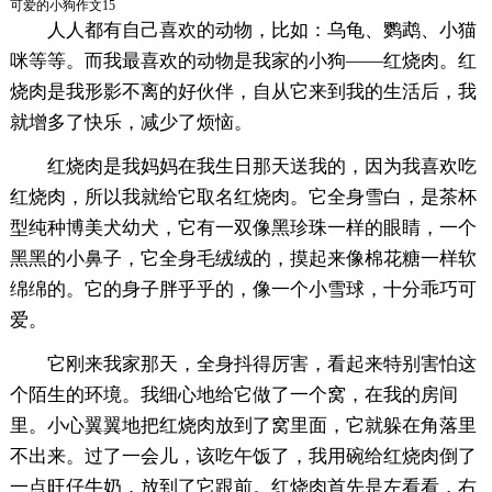
可爱的小狗作文15
人人都有自己喜欢的动物，比如：乌龟、鹦鹉、小猫
咪等等。而我最喜欢的动物是我家的小狗――红烧肉。红
烧肉是我形影不离的好伙伴，自从它来到我的生活后，我
就增多了快乐，减少了烦恼。
红烧肉是我妈妈在我生日那天送我的，因为我喜欢吃
红烧肉，所以我就给它取名红烧肉。它全身雪白，是茶杯
型纯种博美犬幼犬，它有一双像黑珍珠一样的眼睛，一个
黑黑的小鼻子，它全身毛绒绒的，摸起来像棉花糖一样软
绵绵的。它的身子胖乎乎的，像一个小雪球，十分乖巧可
爱。
它刚来我家那天，全身抖得厉害，看起来特别害怕这
个陌生的环境。我细心地给它做了一个窝，在我的房间
里。小心翼翼地把红烧肉放到了窝里面，它就躲在角落里
不出来。过了一会儿，该吃午饭了，我用碗给红烧肉倒了
一点旺仔牛奶，放到了它跟前。红烧肉首先是左看看，右