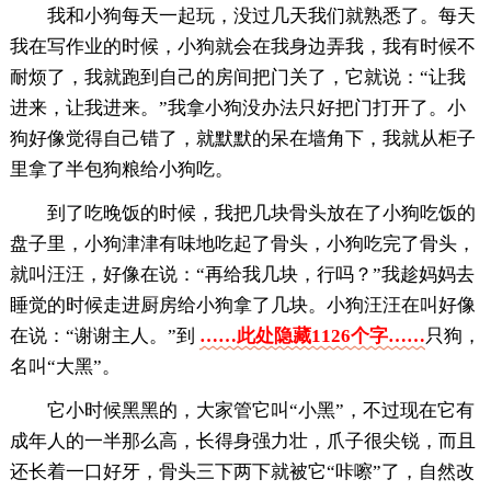
我和小狗每天一起玩，没过几天我们就熟悉了。每天
我在写作业的时候，小狗就会在我身边弄我，我有时候不
耐烦了，我就跑到自己的房间把门关了，它就说：“让我
进来，让我进来。”我拿小狗没办法只好把门打开了。小
狗好像觉得自己错了，就默默的呆在墙角下，我就从柜子
里拿了半包狗粮给小狗吃。
到了吃晚饭的时候，我把几块骨头放在了小狗吃饭的
盘子里，小狗津津有味地吃起了骨头，小狗吃完了骨头，
就叫汪汪，好像在说：“再给我几块，行吗？”我趁妈妈去
睡觉的时候走进厨房给小狗拿了几块。小狗汪汪在叫好像
在说：“谢谢主人。”到
……此处隐藏1126个字……
只狗，
名叫“大黑”。
它小时候黑黑的，大家管它叫“小黑”，不过现在它有
成年人的一半那么高，长得身强力壮，爪子很尖锐，而且
还长着一口好牙，骨头三下两下就被它“咔嚓”了，自然改