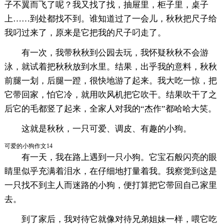
子不翼而飞了呢？我又找了找，抽屉里，柜子里，桌子
上……到处都找不到。谁知道过了一会儿，秋秋把尺子给
我叼过来了，原来是它把我的尺子叼走了。
有一次，我带秋秋到公园去玩，我怀疑秋秋不会游
泳，就试着把秋秋放到水里。结果，出乎我的意料，秋秋
前腿一划，后腿一蹬，很快地游了起来。我大吃一惊，把
它带回家，怕它冷，就用吹风机把它吹干。结果吹干了之
后它的毛都竖了起来，全家人对我的“杰作”都哈哈大笑。
这就是秋秋，一只可爱、调皮、有趣的小狗。
可爱的小狗作文14
有一天，我在路上遇到一只小狗。它宝石般闪亮的眼
睛里似乎充满着泪水，在仔细地打量着我。我察觉到这是
一只找不到主人而迷路的小狗，便打算把它带回自己家里
去。
到了家后，我对待它就像对待兄弟姐妹一样，喂它吃