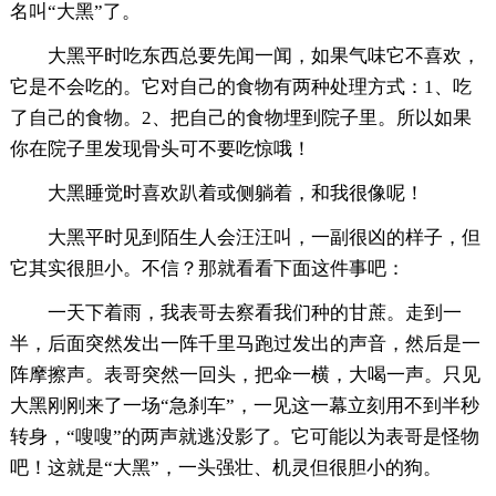
名叫“大黑”了。
大黑平时吃东西总要先闻一闻，如果气味它不喜欢，
它是不会吃的。它对自己的食物有两种处理方式：1、吃
了自己的食物。2、把自己的食物埋到院子里。所以如果
你在院子里发现骨头可不要吃惊哦！
大黑睡觉时喜欢趴着或侧躺着，和我很像呢！
大黑平时见到陌生人会汪汪叫，一副很凶的样子，但
它其实很胆小。不信？那就看看下面这件事吧：
一天下着雨，我表哥去察看我们种的甘蔗。走到一
半，后面突然发出一阵千里马跑过发出的声音，然后是一
阵摩擦声。表哥突然一回头，把伞一横，大喝一声。只见
大黑刚刚来了一场“急刹车”，一见这一幕立刻用不到半秒
转身，“嗖嗖”的两声就逃没影了。它可能以为表哥是怪物
吧！这就是“大黑”，一头强壮、机灵但很胆小的狗。