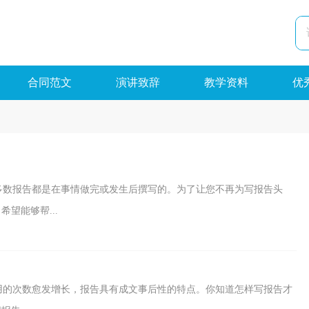
合同范文
演讲致辞
教学资料
优
多数报告都是在事情做完或发生后撰写的。为了让您不再为写报告头
望能够帮...
用的次数愈发增长，报告具有成文事后性的特点。你知道怎样写报告才