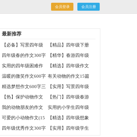
会员登录
会员注册
最新推荐
【必备】写景四年级
【精品】四年级下册
作文集锦6篇
校园作文四篇
四年级春的作文300字
【精华】春游四年级
锦集5篇
的作文集锦5篇
实用的四年级困难作
【精选】四年级作文
文锦集十篇
集合7篇
温暖的微笑作文600字
有关动物的作文15篇
7篇
精选梦想作文600字三
【实用】写景四年级
篇
作文集锦5篇
【热】保护动物作文
【热门】四年级春游
作文锦集十篇
我的动物朋友的作文
实用的小学生四年级
作文300字合集八篇
可爱的小动物作文(15
【精选】四年级想象
篇)
作文汇总10篇
四年级优秀作文300字
【实用】四年级学生