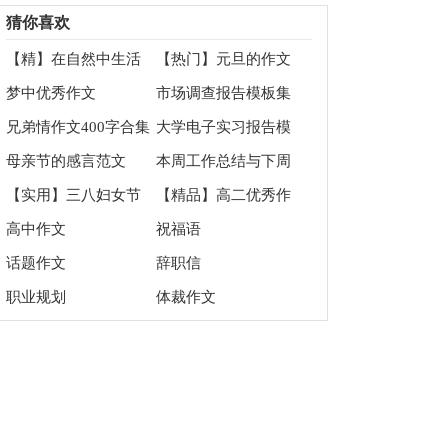
四篇
作文300字合集6篇
猜你喜欢
【精】在自然中生活
【热门】元旦的作文
作文
800字三篇
梦中优秀作文
市场调查报告模板集
锦7篇
兄弟情作文400字合集
大学电子实习报告模
10篇
板六篇
母亲节的感言范文
本周工作总结与下周
（精选5篇）
工作计划
【实用】三八妇女节
【精品】高二优秀作
的作文200字锦集8篇
文汇总6篇
高中作文
祝福语
话题作文
辞职信
职业规划
体裁作文